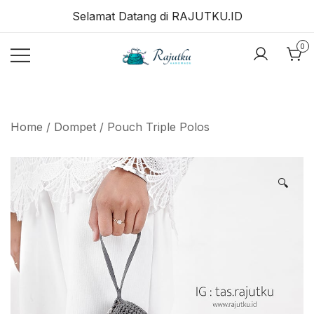
Skip
Selamat Datang di RAJUTKU.ID
to
content
0
RAJUTKU.ID
Home
/
Dompet
/ Pouch Triple Polos
🔍